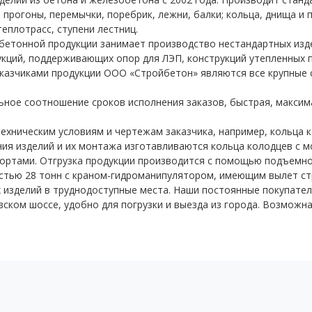
 прогоны, перемычки, поребрик, лежни, балки; кольца, днища и
еплотрасс, ступени лестниц.
обетонной продукции занимает производство нестандартных из
укций, поддерживающих опор для ЛЭП, конструкций утепленных 
 заказчиками продукции ООО «Стройбетон» являются все крупны
ьное соотношение сроков исполнения заказов, быстрая, максим
ехническим условиям и чертежам заказчика, например, кольца
ния изделий и их монтажа изготавливаются кольца колодцев с мо
ортами. Отгрузка продукции производится с помощью подъемно
стью 28 тонн с краном-гидроманипулятором, имеющим вылет стр
изделий в труднодоступные места. Наши постоянные покупател
ком шоссе, удобно для погрузки и выезда из города. Возможна