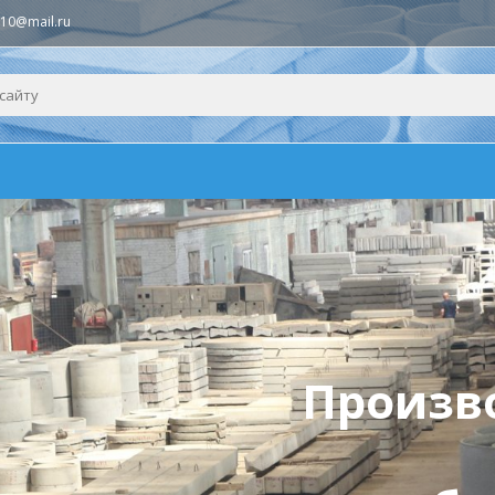
n10@mail.ru
Произв